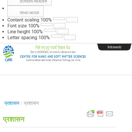
SCREEN READER
READ MODE
Instructions
Content scaling
100
%
Font size
100
%
Line height
100
%
Webpage Login
Letter spacing
100
%
Intraweb
प्रशासन
/
प्रशासन
प्रशासन