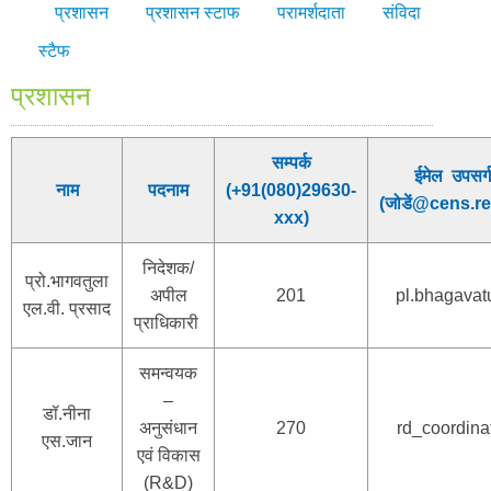
प्रशासन
प्रशासन स्टाफ
परामर्शदाता
संविदा
स्टैफ
प्रशासन
सम्पर्क
ईमेल उपसर्ग
नाम
पदनाम
(+91(080)29630-
(जोडें@cens.re
xxx)
निदेशक/
प्रो.भागवतुला
अपील
201
pl.bhagavat
एल.वी. प्रसाद
प्राधिकारी
समन्वयक
–
डॉ.नीना
अनुसंधान
270
rd_coordina
एस.जान
एवं विकास
(R&D)