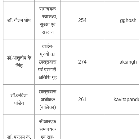
समन्वयक
– स्वास्थ्य,
डॉ. गौतम घोष
254
gghosh
सुरक्षा एवं
संरक्षण
वार्डन-
पुरुषों का
डॉ.आशुतोष के
छात्रावास
274
aksingh
सिंह
एवं प्रभारी,
अतिथि गृह
छात्रावास
डॉ.कविता
अधीक्षक
261
kavitapand
पांडेय
(बालिका)
सीआरएफ
समन्वयक
डॉ. प्रलय के.
एवं सह-