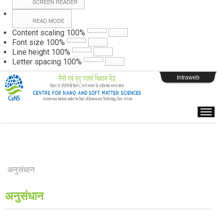
SCREEN READER
READ MODE
Instructions
Content scaling
100
%
Font size
100
%
Line height
100
%
Webpage Login
Letter spacing
100
%
Intraweb
अनुसंधान
अनुसंधान