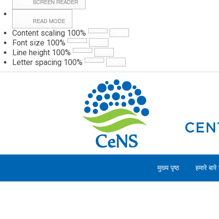
SCREEN READER
READ MODE
Content scaling
100
%
Webmail
Hall
Font size
100
%
Line height
100
%
Letter spacing
100
%
शुक्रवार, 07 अगस्त 2026
मुख्य पृष्ठ
हमारे बारे म