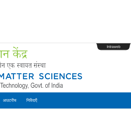
s
Webpage Login
Intraweb
आउटरीच
निविदाऍं