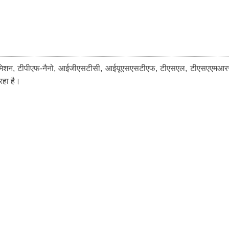
, नैनोमिशन, टीपीएफ-नैनो, आईजीएसटीसी, आईयूएसएसटीएफ, टीएसएल, टीएसएएमआ
रहा है।