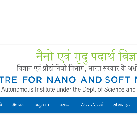
Forms
 Booking
Instruction
ें
शैक्षणिक
अनुसंधान
संसाधन
टेक - प्लेटफार्म
सी आर एफ